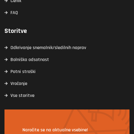
Cenik
FAQ
Storitve
Odkrivanje snemalnik/sledilnih naprav
Bolniška odsotnost
Potni stroški
Vročanje
Vse storitve
Naročite se na aktualne vsebine!