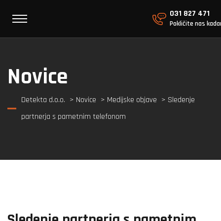
031 827 471
Pokličite nas kada
Novice
Detekta d.o.o.
>
Novice
>
Medijske objave
> Sledenje
partnerja s pametnim telefonom
Sledenje partnerja s pametnim