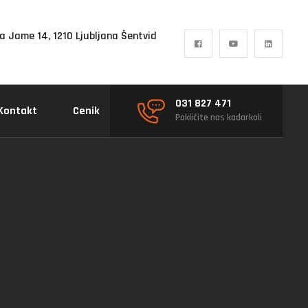
a Jame 14, 1210 Ljubljana Šentvid
031 827 471
Kontakt
Cenik
Pokličite nas kadarkoli