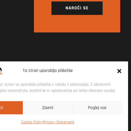
NAROČI SE
Ta stran uporablja piškotke
st strani se uporablja piškotke v skladu z zakonodajo. Z obveznimi
njate avtomatsko, analitične in oglaševalske pa lahko izberete spodaj.
li
Zavrni
Poglej vse
Cookie Policy
Privacy Statement