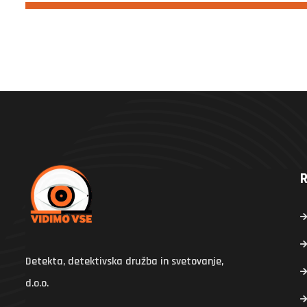
R
Detekta, detektivska družba in svetovanje,
d.o.o.