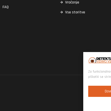
Vročanje
FAQ
Vse storitve
Za funkcionalno
piškotki se stri
Dovo