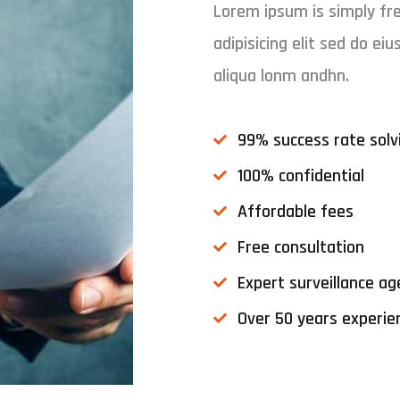
Lorem ipsum is simply fre
adipisicing elit sed do e
aliqua lonm andhn.
99% success rate solv
100% confidential
Affordable fees
Free consultation
Expert surveillance ag
Over 50 years experie