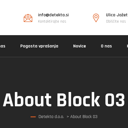
info@detekta.si
Ulica Jožet
Kontaktirajte nas
Obiščite nas
nas
Pogosta vprašanja
Novice
O nas
About Block 03
Detekta d.o.o.
> About Block 03