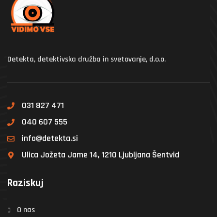
Detekta, detektivska družba in svetovanje, d.o.o.
031 827 471
040 607 555
info@detekta.si
Ulica Jožeta Jame 14, 1210 Ljubljana Šentvid
Raziskuj
O nas