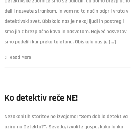
Detektivske zbornice smo se odločili, da bomo brezplačno
delili nasvete strankam, in vam na ta način odprli vrata v
detektivski svet. Obiskalo nas je nekaj ljudi in postregli
smo jih z brezplačno kavo in nasvetom. Največ nasvetov
smo podelili kar preko telefona. Obiskala nas je […]
Read More
Ko detektiv reče NE!
Nezakonitih storitev ne izvajamo! “Sem dobila detektiva
oziroma Detekto?”. Seveda, izvolite gospa, kako lahko