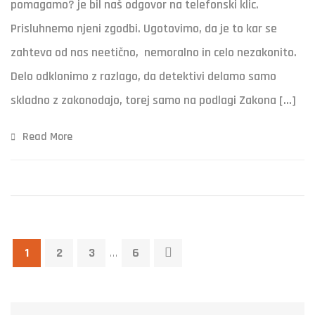
pomagamo? je bil naš odgovor na telefonski klic.
Prisluhnemo njeni zgodbi. Ugotovimo, da je to kar se
zahteva od nas neetično, nemoralno in celo nezakonito.
Delo odklonimo z razlago, da detektivi delamo samo
skladno z zakonodajo, torej samo na podlagi Zakona […]
Read More
1
2
3
…
6