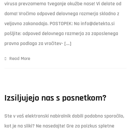
virusa prevzamemo tveganje okužbe nase! Vi delate od
doma! Vročimo odpoved delovnega razmerja skladno z
veljavno zakonodajo. POSTOPEK: Na info@detekta.si
pošljite: odpoved delovnega razmerja za zaposlenega
pravno podlago za vročitev- […]
Read More
Izsiljujejo nas s posnetkom?
Ste v vaš elektronski nabiralnik dobili podobno sporočilo,
kot je na sliki? Ne nasedajte! Gre za poizkus spletne