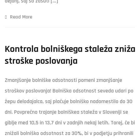
dejanj, saj so zasuti […]
Read More
Kontrola bolniškega staleža zniža
stroške poslovanja
Zmanjšanje bolniške odsotnosti pomeni zmanjšanje
stroškov poslovanja! Bolniška odsotnost seveda udari po
žepu delodajalca, saj plačuje bolniško nadomestilo do 30
dni. Povprečno trajanje bolniškea staleža v Sloveniji se
giblje med 10,5 in 13,7 dni v zadnjih nekaj letih. Torej, če bi
znižali bolniško odsotnost za 30%, bi v podjetju prihranili