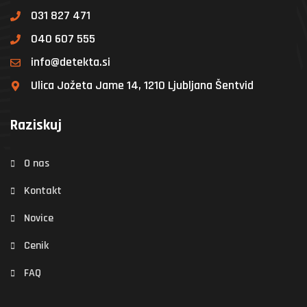
031 827 471
040 607 555
info@detekta.si
Ulica Jožeta Jame 14, 1210 Ljubljana Šentvid
Raziskuj
O nas
Kontakt
Novice
Cenik
FAQ