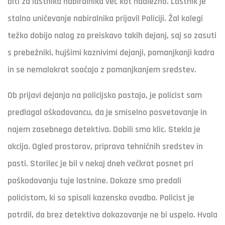
biti za lastnika nabiralnika več kot nadležno. Lastnik je
stalno uničevanje nabiralnika prijavil Policiji. Žal kolegi
težko dobijo nalog za preiskavo takih dejanj, saj so zasuti
s prebežniki, hujšimi kaznivimi dejanji, pomanjkanji kadra
in se nemalokrat soočajo z pomanjkanjem sredstev.
Ob prijavi dejanja na policijsko postajo, je policist sam
predlagal oškodovancu, da je smiselno posvetovanje in
najem zasebnega detektiva. Dobili smo klic. Stekla je
akcija. Ogled prostorov, priprava tehničnih sredstev in
pasti. Storilec je bil v nekaj dneh večkrat posnet pri
poškodovanju tuje lastnine. Dokaze smo predali
policistom, ki so spisali kazensko ovadbo. Policist je
potrdil, da brez detektiva dokazovanje ne bi uspelo. Hvala