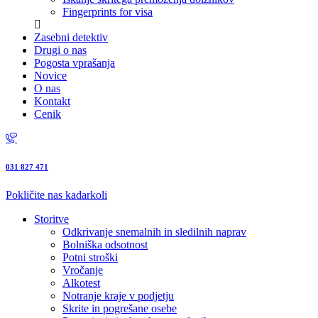
Fingerprints for visa
Zasebni detektiv
Drugi o nas
Pogosta vprašanja
Novice
O nas
Kontakt
Cenik
031 827 471
Pokličite nas kadarkoli
Storitve
Odkrivanje snemalnih in sledilnih naprav
Bolniška odsotnost
Potni stroški
Vročanje
Alkotest
Notranje kraje v podjetju
Skrite in pogrešane osebe