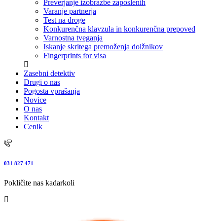
Preverjanje izobrazbe zaposlenih
Varanje partnerja
Test na droge
Konkurenčna klavzula in konkurenčna prepoved
Varnostna tveganja
Iskanje skritega premoženja dolžnikov
Fingerprints for visa
Zasebni detektiv
Drugi o nas
Pogosta vprašanja
Novice
O nas
Kontakt
Cenik
031 827 471
Pokličite nas kadarkoli