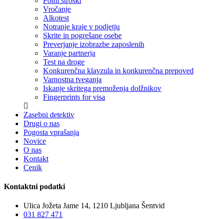
Potni stroški
Vročanje
Alkotest
Notranje kraje v podjetju
Skrite in pogrešane osebe
Preverjanje izobrazbe zaposlenih
Varanje partnerja
Test na droge
Konkurenčna klavzula in konkurenčna prepoved
Varnostna tveganja
Iskanje skritega premoženja dolžnikov
Fingerprints for visa
Zasebni detektiv
Drugi o nas
Pogosta vprašanja
Novice
O nas
Kontakt
Cenik
Kontaktni podatki
Ulica Jožeta Jame 14, 1210 Ljubljana Šentvid
031 827 471