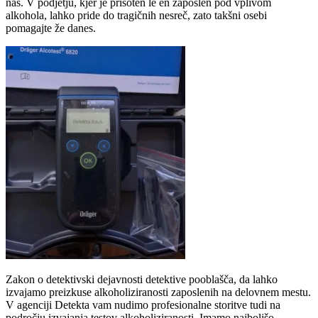
nas. V podjetju, kjer je prisoten le en zaposlen pod vplivom
alkohola, lahko pride do tragičnih nesreč, zato takšni osebi
pomagajte že danes.
Zakon o detektivski dejavnosti detektive pooblašča, da lahko
izvajamo preizkuse alkoholiziranosti zaposlenih na delovnem mestu.
V agenciji Detekta vam nudimo profesionalne storitve tudi na
področju izvajanja testov alkoholiziranosti. Imamo najboljšo