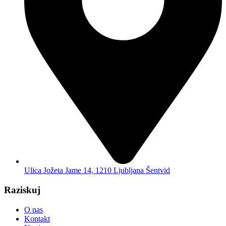
Ulica Jožeta Jame 14, 1210 Ljubljana Šentvid
Raziskuj
O nas
Kontakt