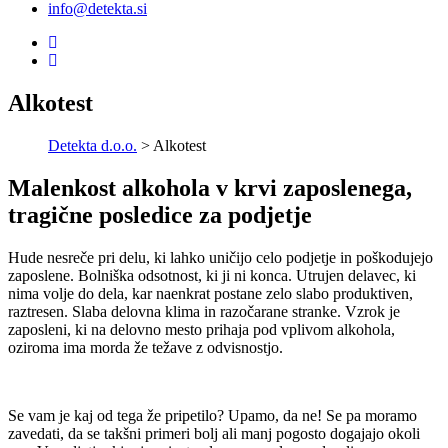
info@detekta.si
Alkotest
Detekta d.o.o.
> Alkotest
Malenkost alkohola v krvi zaposlenega,
tragične posledice za podjetje
Hude nesreče pri delu, ki lahko uničijo celo podjetje in poškodujejo
zaposlene. Bolniška odsotnost, ki ji ni konca. Utrujen delavec, ki
nima volje do dela, kar naenkrat postane zelo slabo produktiven,
raztresen. Slaba delovna klima in razočarane stranke. Vzrok je
zaposleni, ki na delovno mesto prihaja pod vplivom alkohola,
oziroma ima morda že težave z odvisnostjo.
Se vam je kaj od tega že pripetilo? Upamo, da ne! Se pa moramo
zavedati, da se takšni primeri bolj ali manj pogosto dogajajo okoli