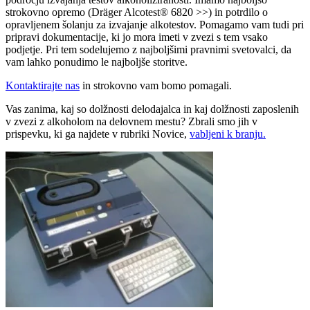
strokovno opremo (Dräger Alcotest® 6820 >>) in potrdilo o
opravljenem šolanju za izvajanje alkotestov. Pomagamo vam tudi pri
pripravi dokumentacije, ki jo mora imeti v zvezi s tem vsako
podjetje. Pri tem sodelujemo z najboljšimi pravnimi svetovalci, da
vam lahko ponudimo le najboljše storitve.
Kontaktirajte nas
in strokovno vam bomo pomagali.
Vas zanima, kaj so dolžnosti delodajalca in kaj dolžnosti zaposlenih
v zvezi z alkoholom na delovnem mestu? Zbrali smo jih v
prispevku, ki ga najdete v rubriki Novice,
vabljeni k branju.