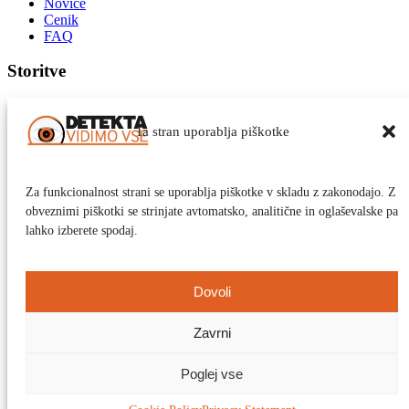
Novice
Cenik
FAQ
Storitve
Odkrivanje snemalnik/sledilnih naprav
Bolniška odsotnost
Ta stran uporablja piškotke
Potni stroški
Vročanje
Vse storitve
Za funkcionalnost strani se uporablja piškotke v skladu z zakonodajo. Z
obveznimi piškotki se strinjate avtomatsko, analitične in oglaševalske pa
lahko izberete spodaj.
Naročite se na aktualne vsebine!
Naroči se
Dovoli
© Detekta d.o.o. 2024. Vse pravice pridržane.
Izdelava spletnih strani
Positiva
Zavrni
Poglej vse