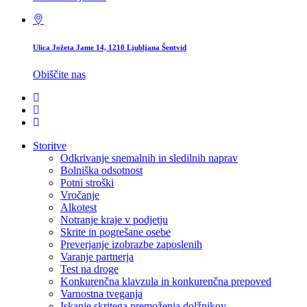
Ulica Jožeta Jame 14, 1210 Ljubljana Šentvid
Obiščite nas
Storitve
Odkrivanje snemalnih in sledilnih naprav
Bolniška odsotnost
Potni stroški
Vročanje
Alkotest
Notranje kraje v podjetju
Skrite in pogrešane osebe
Preverjanje izobrazbe zaposlenih
Varanje partnerja
Test na droge
Konkurenčna klavzula in konkurenčna prepoved
Varnostna tveganja
Iskanje skritega premoženja dolžnikov