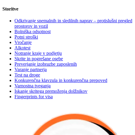
Storitve
Odkrivanje snemalnih in sledilnih naprav – protislušni pregled
prostorov in vozil
Bolniška odsotnost
Potni stroški
Vročanje
Alkotest
Notranje kraje v podjetju
Skrite in pogrešane osebe
Preverjanje izobrazbe zaposlenih
Varanje partnerja
Test na droge
Konkurenčna klavzula in konkurenčna prepoved
Varnostna tveganja
Iskanje skritega premoženja dolžnikov
Fingerprints for visa