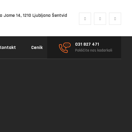
a Jame 14, 1210 Ljubljana Šentvid
031 827 471
Kontakt
Cenik
Pokličite nas kadarkoli