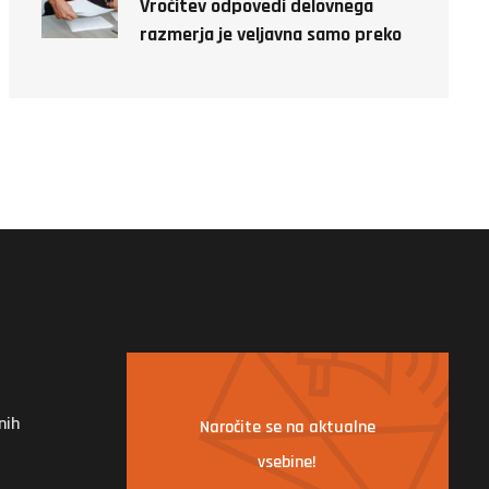
Vročitev odpovedi delovnega
razmerja je veljavna samo preko
detektiva!
nih
Naročite se na aktualne
vsebine!