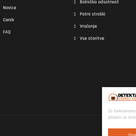
Bolniška odsotnost
Novice
Potni stroški
Cenik
Vročanje
FAQ
Vse storitve
Za funkcionalno
piškotki se stri
Dovo