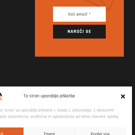
NAROČI SE
Ta stran uporablja piškotke
st strani se uporablja piškotke v skladu z zakonodajo. Z obveznimi
njate avtomatsko, analitične in oglaševalske pa lahko izberete spodaj.
li
Zavrni
Poglej vse