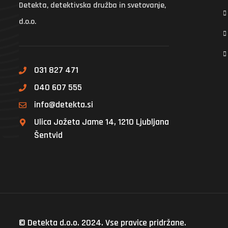
Detekta, detektivska družba in svetovanje,
d.o.o.
031 827 471
040 607 555
info@detekta.si
Ulica Jožeta Jame 14, 1210 Ljubljana
Šentvid
© Detekta d.o.o. 2024. Vse pravice pridržane.