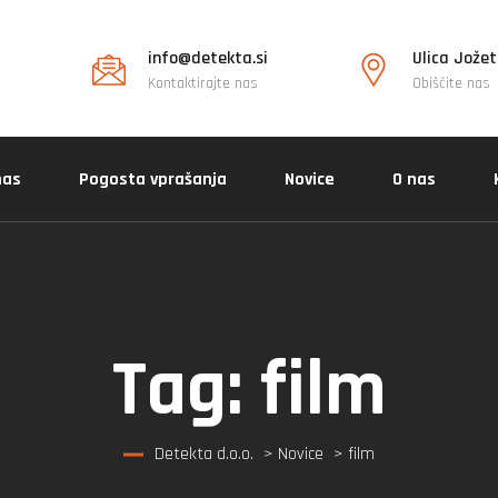
info@detekta.si
Ulica Jožet
Kontaktirajte nas
Obiščite nas
nas
Pogosta vprašanja
Novice
O nas
Tag:
film
Detekta d.o.o.
>
Novice
> film