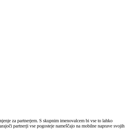
unjenje za partnerjem. S skupnim imenovalcem bi vse to lahko
varajoči partnerji vse pogosteje nameščajo na mobilne naprave svojih