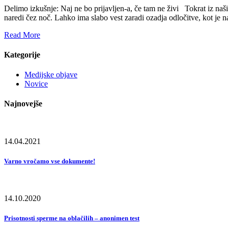
Delimo izkušnje: Naj ne bo prijavljen-a, če tam ne živi Tokrat iz naši
naredi čez noč. Lahko ima slabo vest zaradi ozadja odločitve, kot je
Read More
Kategorije
Medijske objave
Novice
Najnovejše
14.04.2021
Varno vročamo vse dokumente!
14.10.2020
Prisotnosti sperme na oblačilih – anonimen test