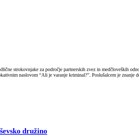
lične strokovnjake za področje partnerskih zvez in medčloveških odno
kativnim naslovom “Ali je varanje kriminal?”. Poslušalcem je znanje d
rševsko družino