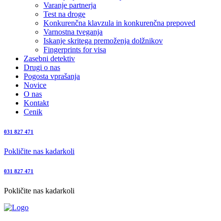
Varanje partnerja
Test na droge
Konkurenčna klavzula in konkurenčna prepoved
Varnostna tveganja
Iskanje skritega premoženja dolžnikov
Fingerprints for visa
Zasebni detektiv
Drugi o nas
Pogosta vprašanja
Novice
O nas
Kontakt
Cenik
031 827 471
Pokličite nas kadarkoli
031 827 471
Pokličite nas kadarkoli