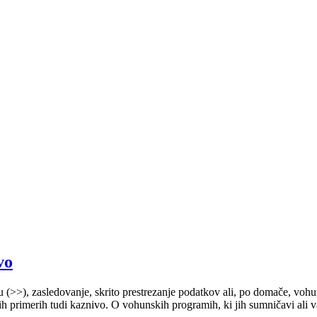
vo
u (>>), zasledovanje, skrito prestrezanje podatkov ali, po domače, voh
ih primerih tudi kaznivo. O vohunskih programih, ki jih sumničavi ali 