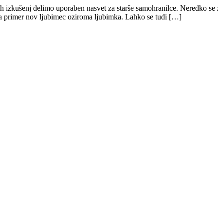
h izkušenj delimo uporaben nasvet za starše samohranilce. Neredko se zg
 na primer nov ljubimec oziroma ljubimka. Lahko se tudi […]