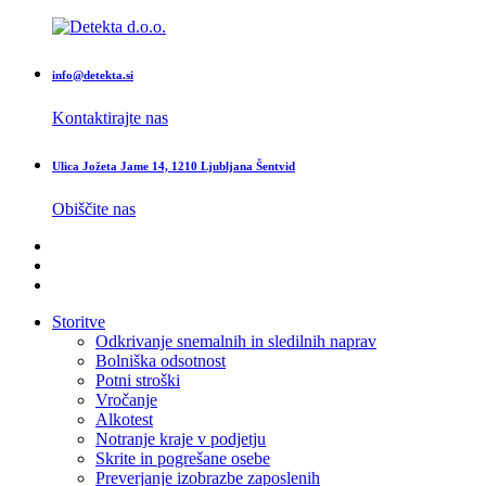
info@detekta.si
Kontaktirajte nas
Ulica Jožeta Jame 14, 1210 Ljubljana Šentvid
Obiščite nas
Storitve
Odkrivanje snemalnih in sledilnih naprav
Bolniška odsotnost
Potni stroški
Vročanje
Alkotest
Notranje kraje v podjetju
Skrite in pogrešane osebe
Preverjanje izobrazbe zaposlenih