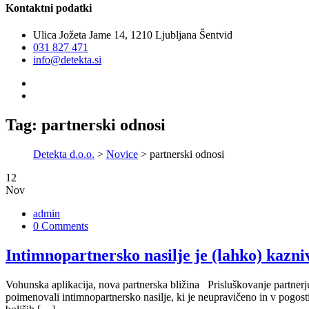
Kontaktni podatki
Ulica Jožeta Jame 14, 1210 Ljubljana Šentvid
031 827 471
info@detekta.si
Tag:
partnerski odnosi
Detekta d.o.o.
>
Novice
> partnerski odnosi
12
Nov
admin
0 Comments
Intimnopartnersko nasilje je (lahko) kazni
Vohunska aplikacija, nova partnerska bližina Prisluškovanje partnerj
poimenovali intimnopartnersko nasilje, ki je neupravičeno in v pogost