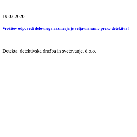
19.03.2020
Vročitev odpovedi delovnega razmerja je veljavna samo preko detektiva!
Detekta, detektivska družba in svetovanje, d.o.o.