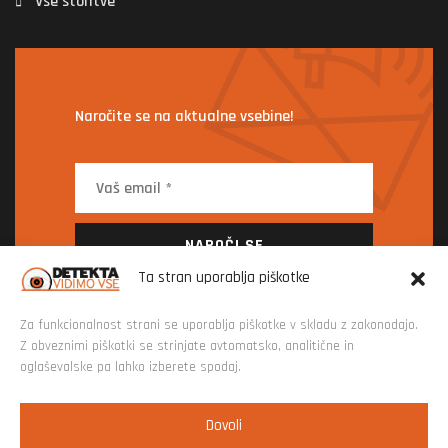
Vse storitve
Naročite se na aktualne vsebine!
NAROČI SE
Ta stran uporablja piškotke
Za funkcionalnost strani se uporablja piškotke v skladu z zakonodajo.
Z obveznimi piškotki se strinjate avtomatsko, analitične in
oglaševalske pa lahko izberete spodaj.
Dovoli