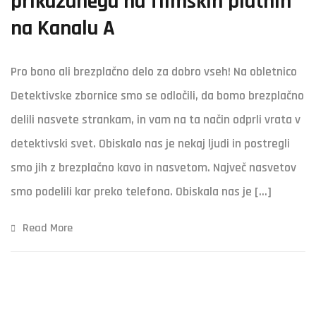
prikazanega na filmskih platnih
na Kanalu A
Pro bono ali brezplačno delo za dobro vseh! Na obletnico
Detektivske zbornice smo se odločili, da bomo brezplačno
delili nasvete strankam, in vam na ta način odprli vrata v
detektivski svet. Obiskalo nas je nekaj ljudi in postregli
smo jih z brezplačno kavo in nasvetom. Največ nasvetov
smo podelili kar preko telefona. Obiskala nas je […]
Read More