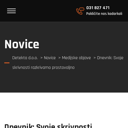
031 827 471
Pokličite nas kadarkoli
Novice
Detekta d.o.o.
>
Novice
>
Medijske objave
> Dnevnik: Svoje
skrivnosti razkrivamo prostovoljno
Dnevnik: Svoje skrivnosti