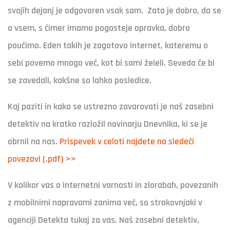
svojih dejanj je odgovoren vsak sam. Zato je dobro, da se
o vsem, s čimer imamo pogosteje opravka, dobro
poučimo. Eden takih je zagotovo internet, kateremu o
sebi povemo mnogo več, kot bi sami želeli. Seveda če bi
se zavedali, kakšne so lahko posledice.
Kaj paziti in kako se ustrezno zavarovati je naš zasebni
detektiv na kratko razložil novinarju Dnevnika, ki se je
obrnil na nas.
Prispevek v celoti najdete na sledeči
povezavi (.pdf) >>
V kolikor vas o internetni varnosti in zlorabah, povezanih
z mobilnimi napravami zanima več, so strokovnjaki v
agenciji Detekta tukaj za vas. Naš zasebni detektiv,