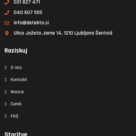
031 827 471
040 607 555
info@detekta.si
Ulica Jožeta Jame 14, 1210 Ljubljana Šentvid
Raziskuj
O nas
Kontakt
Novice
Cenik
FAQ
Storitve