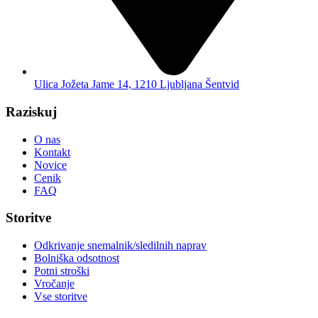
Ulica Jožeta Jame 14, 1210 Ljubljana Šentvid
Raziskuj
O nas
Kontakt
Novice
Cenik
FAQ
Storitve
Odkrivanje snemalnik/sledilnih naprav
Bolniška odsotnost
Potni stroški
Vročanje
Vse storitve