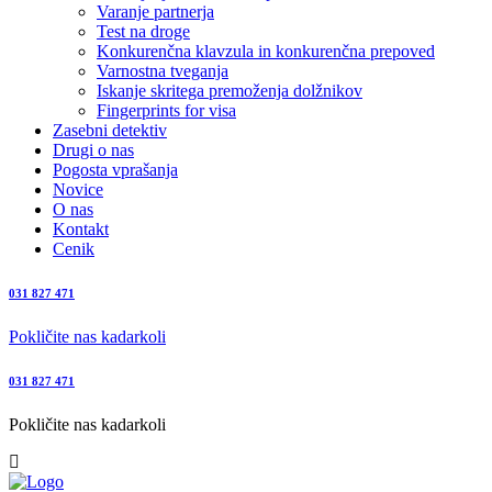
Varanje partnerja
Test na droge
Konkurenčna klavzula in konkurenčna prepoved
Varnostna tveganja
Iskanje skritega premoženja dolžnikov
Fingerprints for visa
Zasebni detektiv
Drugi o nas
Pogosta vprašanja
Novice
O nas
Kontakt
Cenik
031 827 471
Pokličite nas kadarkoli
031 827 471
Pokličite nas kadarkoli