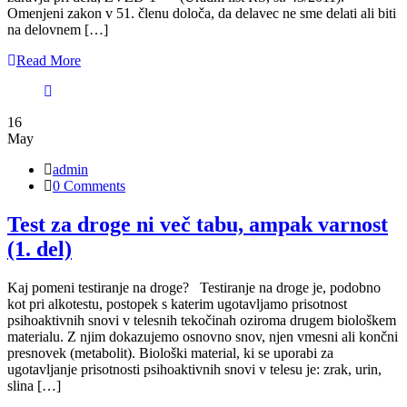
Omenjeni zakon v 51. členu določa, da delavec ne sme delati ali biti
na delovnem […]
Read More
16
May
admin
0 Comments
Test za droge ni več tabu, ampak varnost
(1. del)
Kaj pomeni testiranje na droge? Testiranje na droge je, podobno
kot pri alkotestu, postopek s katerim ugotavljamo prisotnost
psihoaktivnih snovi v telesnih tekočinah oziroma drugem biološkem
materialu. Z njim dokazujemo osnovno snov, njen vmesni ali končni
presnovek (metabolit). Biološki material, ki se uporabi za
ugotavljanje prisotnosti psihoaktivnih snovi v telesu je: zrak, urin,
slina […]