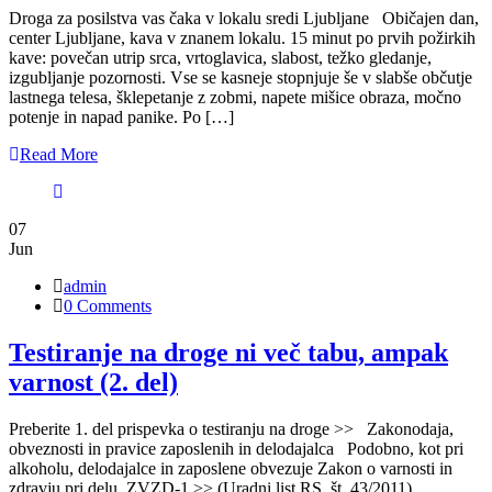
Droga za posilstva vas čaka v lokalu sredi Ljubljane Običajen dan,
center Ljubljane, kava v znanem lokalu. 15 minut po prvih požirkih
kave: povečan utrip srca, vrtoglavica, slabost, težko gledanje,
izgubljanje pozornosti. Vse se kasneje stopnjuje še v slabše občutje
lastnega telesa, šklepetanje z zobmi, napete mišice obraza, močno
potenje in napad panike. Po […]
Read More
07
Jun
admin
0 Comments
Testiranje na droge ni več tabu, ampak
varnost (2. del)
Preberite 1. del prispevka o testiranju na droge >> Zakonodaja,
obveznosti in pravice zaposlenih in delodajalca Podobno, kot pri
alkoholu, delodajalce in zaposlene obvezuje Zakon o varnosti in
zdravju pri delu, ZVZD-1 >> (Uradni list RS, št. 43/2011).