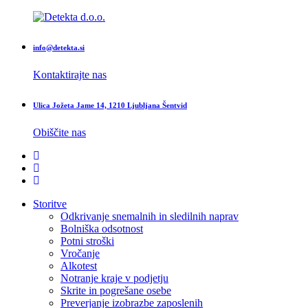
info@detekta.si
Kontaktirajte nas
Ulica Jožeta Jame 14, 1210 Ljubljana Šentvid
Obiščite nas
Storitve
Odkrivanje snemalnih in sledilnih naprav
Bolniška odsotnost
Potni stroški
Vročanje
Alkotest
Notranje kraje v podjetju
Skrite in pogrešane osebe
Preverjanje izobrazbe zaposlenih