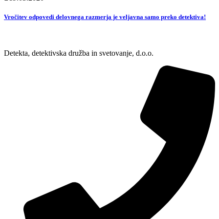
Vročitev odpovedi delovnega razmerja je veljavna samo preko detektiva!
Detekta, detektivska družba in svetovanje, d.o.o.